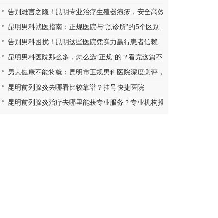
告别难言之隐！昆明专业治疗生殖器疱疹，安全高效更放心
昆明男科就医指南：正规医院与“黑诊所”的5个区别，学会自保
告别男科困扰！昆明这些医院凭实力赢得患者信赖
昆明男科医院那么多，怎么选“正规”的？看完这篇不踩坑
男人健康不能将就：昆明市正规男科医院深度测评，帮你找到放心之
昆明前列腺炎去哪看比较靠谱？挂号快捷医院
昆明前列腺炎治疗去哪里能获专业服务？专业机构推荐