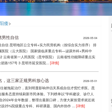
阳痿
>
燃男性自信
2026-05-04
自信 昆明地区公立专科+实力民营机构（按综合实力排序） 排
一附属医院（云大医院） 国家级临床重点专科—泌尿外科+男科中
号 2 云南省第一人民医院（昆华医院） 云南省性功能障碍重点实
路157号 3 昆明市延安医院...
[详情]
排名，这三家正规男科放心选
2026-05-01
往往被拖延治疗，直到明显影响伴侣关系或自信才慌忙求医。昆
与服务态度持续刷新市民体验。下列榜单以"学科建设、诊疗人
合2024年全年数据，整理出最新口碑，方便大家按需求就近就
设25%院级重点专科、科研课题、国内外协作 ...
[详情]