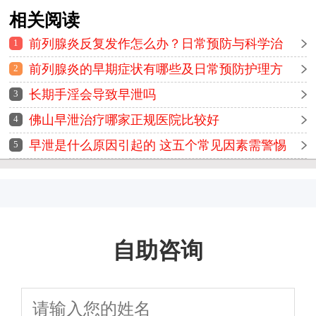
相关阅读
前列腺炎反复发作怎么办？日常预防与科学治
1
疗方法全解析
前列腺炎的早期症状有哪些及日常预防护理方
2
法详解
长期手淫会导致早泄吗
3
佛山早泄治疗哪家正规医院比较好
4
早泄是什么原因引起的 这五个常见因素需警惕
5
自助咨询