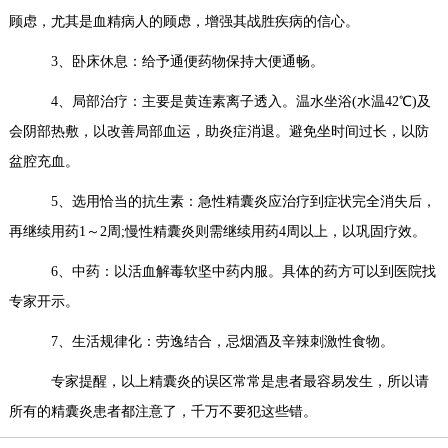
顾虑，尤其是血精病人的顾虑，增强其战胜疾病的信心。
3、卧床休息：给予通便药物保持大便通畅。
4、局部治疗：主要是黄连素离子透入。温水坐浴(水温42℃)及
会阴部热敷，以改善局部血运，助炎症消退。避免坐时间过长，以防
盆腔充血。
5、选用恰当的抗生素：急性精囊炎应治疗到症状完全消失后，
再继续用药1～2周;慢性精囊炎则需继续用药4周以上，以巩固疗效。
6、中药：以活血解毒软坚中药内服。具体的药方可以到医院找
专家开示。
7、生活规律化：劳逸结合，忌烟酒及辛辣刺激性食物。
专家提醒，以上精囊炎的误区常常是患者最容易发生，所以请
所有的精囊炎患者都注意了，千万不要犯这些错。