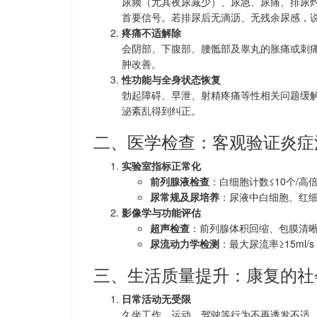
尿频（尤其夜尿减少）、尿急、尿痛、排尿
首要信号。若排尿后无滴沥、无残余尿感，
疼痛不适解除
会阴部、下腹部、腰骶部及睾丸的胀痛或刺
肿改善。
性功能与全身状态恢复
勃起障碍、早泄、射精疼痛等性相关问题缓
泌紊乱得到纠正。
二、医学检查：客观验证炎症
实验室指标正常化
前列腺液检查
：白细胞计数≤10个/高
尿常规及尿培养
：尿液中白细胞、红
影像学与功能评估
超声检查
：前列腺体积回缩、包膜清
尿流动力学检测
：最大尿流率≥15ml
三、生活质量提升：康复的社
日常活动无受限
久坐工作、运动、驾驶等行为不再诱发不适，