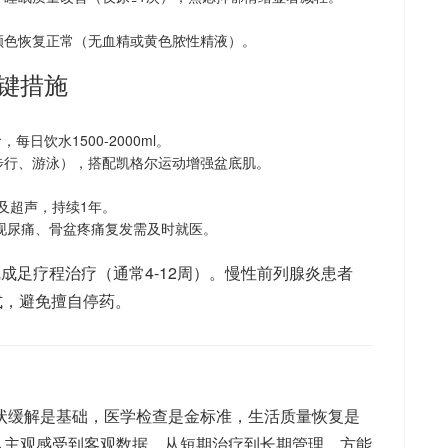
颜色恢复正常（无血精或黄色脓性精液）。
键措施
日饮水1500-2000ml。
步行、游泳），搭配凯格尔运动增强盆底肌。
及超声，持续1年。
，发现尿痛、骨盆疼痛复发需及时就医。
成足疗程治疗（通常4-12周）。慢性前列腺炎患者
模式，避免擅自停药。
状缓解是基础，医学检查是金标准，生活质量恢复是
从主观感受到客观数据，从短期治疗到长期管理，方能