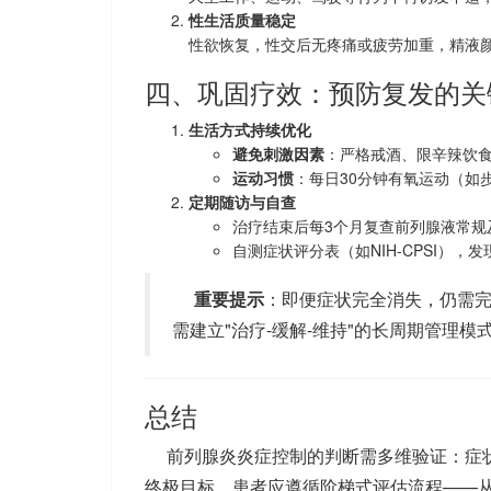
性生活质量稳定
性欲恢复，性交后无疼痛或疲劳加重，精液
四、巩固疗效：预防复发的关
生活方式持续优化
避免刺激因素
：严格戒酒、限辛辣饮食，每
运动习惯
：每日30分钟有氧运动（如
定期随访与自查
治疗结束后每3个月复查前列腺液常规
自测症状评分表（如NIH-CPSI）
重要提示
：即便症状完全消失，仍需完
需建立"治疗-缓解-维持"的长周期管理
总结
前列腺炎炎症控制的判断需多维验证：症
终极目标。患者应遵循阶梯式评估流程——