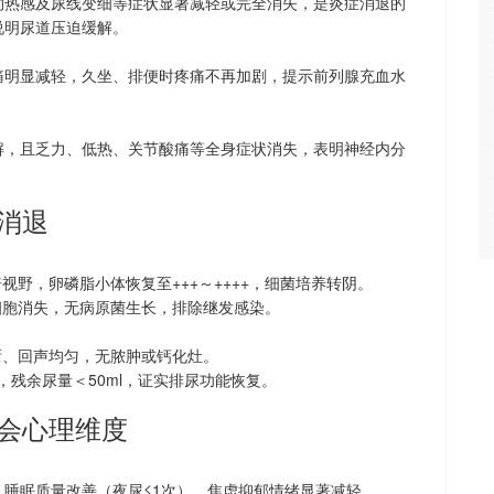
灼热感及尿线变细等症状显著减轻或完全消失，是炎症消退的
说明尿道压迫缓解。
痛明显减轻，久坐、排便时疼痛不再加剧，提示前列腺充血水
解，且乏力、低热、关节酸痛等全身症状消失，表明神经内分
消退
倍视野，卵磷脂小体恢复至+++～++++，细菌培养转阴。
细胞消失，无病原菌生长，排除继发感染。
晰、回声均匀，无脓肿或钙化灶。
/s，残余尿量＜50ml，证实排尿功能恢复。
会心理维度
睡眠质量改善（夜尿≤1次），焦虑抑郁情绪显著减轻。