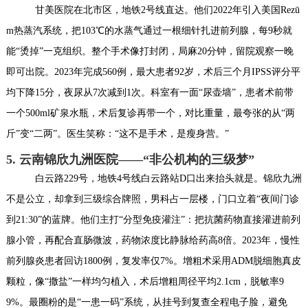
甘美医院在北市区，地铁2号线直达。他们2022年引入美国Rezū
m热蒸汽系统，把103℃的水蒸气通过一根细针扎进前列腺，每9秒就
能“烫掉”一克组织。整个手术像打封闭，局麻20分钟，留院观察一晚
即可出院。2023年完成560例，最大患者92岁，术后三个月IPSS评分平
均下降15分，夜尿从7次减到1次。科室有一面“尿壶墙”，患者术前带
一个500ml矿泉水瓶，术后复诊再带一个，对比重量，最夸张的从“两
斤”变“二两”。医生笑称：“这不是手术，是瘦身营。”
5. 云南锦欣九洲医院——“非公机构的三级梦”
白云路229号，地铁4号线白云路站D口出来抬头就是。锦欣九洲
不是公立，却拿到三级综合牌照，男科占一层楼，门口立着“夜间门诊
到21:30”的蓝牌。他们主打“分型免疫灌注”：把抗菌药物直接灌进前列
腺小管，再配合直肠微波，药物浓度比静脉给药高8倍。2023年，慢性
前列腺炎患者回访1800例，复发率仅7%。增粗术采用ADM脱细胞真皮
颗粒，像“撒盐”一样均匀植入，术后增粗周径平均2.1cm，脱敏率9
9%。最圈粉的是“一患一码”系统，从挂号到复查全程电子脸，避免