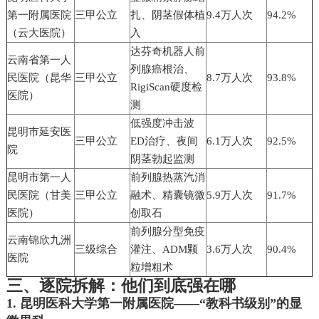
第一附属医院
三甲公立
扎、阴茎假体植
9.4万人次
94.2%
（云大医院）
入
达芬奇机器人前
云南省第一人
列腺癌根治、
民医院（昆华
三甲公立
8.7万人次
93.8%
RigiScan硬度检
医院）
测
低强度冲击波
昆明市延安医
三甲公立
ED治疗、夜间
6.1万人次
92.5%
院
阴茎勃起监测
昆明市第一人
前列腺热蒸汽消
民医院（甘美
三甲公立
融术、精囊镜微
5.9万人次
91.7%
医院）
创取石
前列腺分型免疫
云南锦欣九洲
三级综合
灌注、ADM颗
3.6万人次
90.4%
医院
粒增粗术
三、逐院拆解：他们到底强在哪
1. 昆明医科大学第一附属医院——“教科书级别”的显