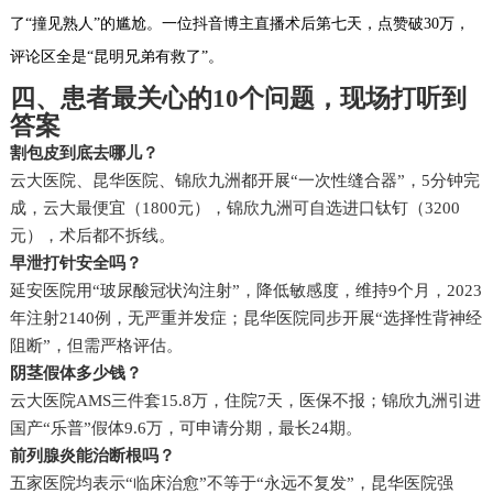
了“撞见熟人”的尴尬。一位抖音博主直播术后第七天，点赞破30万，
评论区全是“昆明兄弟有救了”。
四、患者最关心的10个问题，现场打听到
答案
割包皮到底去哪儿？
云大医院、昆华医院、锦欣九洲都开展“一次性缝合器”，5分钟完
成，云大最便宜（1800元），锦欣九洲可自选进口钛钉（3200
元），术后都不拆线。
早泄打针安全吗？
延安医院用“玻尿酸冠状沟注射”，降低敏感度，维持9个月，2023
年注射2140例，无严重并发症；昆华医院同步开展“选择性背神经
阻断”，但需严格评估。
阴茎假体多少钱？
云大医院AMS三件套15.8万，住院7天，医保不报；锦欣九洲引进
国产“乐普”假体9.6万，可申请分期，最长24期。
前列腺炎能治断根吗？
五家医院均表示“临床治愈”不等于“永远不复发”，昆华医院强