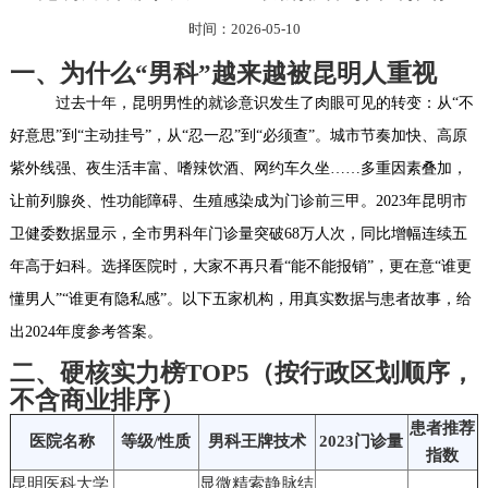
时间：2026-05-10
一、为什么“男科”越来越被昆明人重视
过去十年，昆明男性的就诊意识发生了肉眼可见的转变：从“不
好意思”到“主动挂号”，从“忍一忍”到“必须查”。城市节奏加快、高原
紫外线强、夜生活丰富、嗜辣饮酒、网约车久坐……多重因素叠加，
让前列腺炎、性功能障碍、生殖感染成为门诊前三甲。2023年昆明市
卫健委数据显示，全市男科年门诊量突破68万人次，同比增幅连续五
年高于妇科。选择医院时，大家不再只看“能不能报销”，更在意“谁更
懂男人”“谁更有隐私感”。以下五家机构，用真实数据与患者故事，给
出2024年度参考答案。
二、硬核实力榜TOP5（按行政区划顺序，
不含商业排序）
患者推荐
医院名称
等级/性质
男科王牌技术
2023门诊量
指数
昆明医科大学
显微精索静脉结