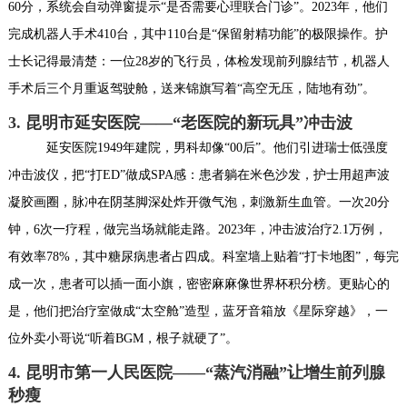
60分，系统会自动弹窗提示“是否需要心理联合门诊”。2023年，他们
完成机器人手术410台，其中110台是“保留射精功能”的极限操作。护
士长记得最清楚：一位28岁的飞行员，体检发现前列腺结节，机器人
手术后三个月重返驾驶舱，送来锦旗写着“高空无压，陆地有劲”。
3. 昆明市延安医院——“老医院的新玩具”冲击波
延安医院1949年建院，男科却像“00后”。他们引进瑞士低强度
冲击波仪，把“打ED”做成SPA感：患者躺在米色沙发，护士用超声波
凝胶画圈，脉冲在阴茎脚深处炸开微气泡，刺激新生血管。一次20分
钟，6次一疗程，做完当场就能走路。2023年，冲击波治疗2.1万例，
有效率78%，其中糖尿病患者占四成。科室墙上贴着“打卡地图”，每完
成一次，患者可以插一面小旗，密密麻麻像世界杯积分榜。更贴心的
是，他们把治疗室做成“太空舱”造型，蓝牙音箱放《星际穿越》，一
位外卖小哥说“听着BGM，根子就硬了”。
4. 昆明市第一人民医院——“蒸汽消融”让增生前列腺
秒瘦