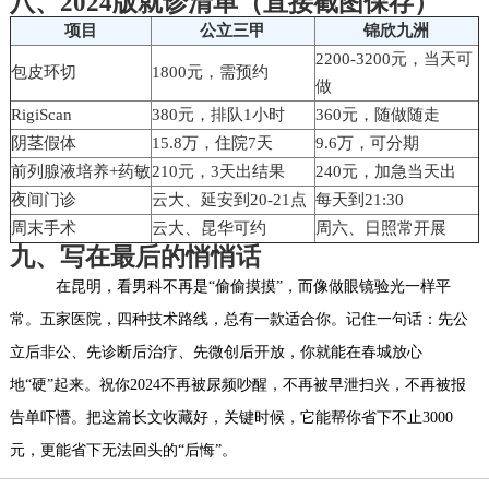
八、2024版就诊清单（直接截图保存）
项目
公立三甲
锦欣九洲
2200-3200元，当天可
包皮环切
1800元，需预约
做
RigiScan
380元，排队1小时
360元，随做随走
阴茎假体
15.8万，住院7天
9.6万，可分期
前列腺液培养+药敏
210元，3天出结果
240元，加急当天出
夜间门诊
云大、延安到20-21点
每天到21:30
周末手术
云大、昆华可约
周六、日照常开展
九、写在最后的悄悄话
在昆明，看男科不再是“偷偷摸摸”，而像做眼镜验光一样平
常。五家医院，四种技术路线，总有一款适合你。记住一句话：先公
立后非公、先诊断后治疗、先微创后开放，你就能在春城放心
地“硬”起来。祝你2024不再被尿频吵醒，不再被早泄扫兴，不再被报
告单吓懵。把这篇长文收藏好，关键时候，它能帮你省下不止3000
元，更能省下无法回头的“后悔”。