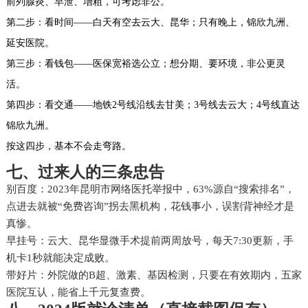
前列腺炎、早泄、增粗，可考虑非公。
第二步：看时间——白天有空去云大、昆华；只有晚上，锦欣九洲、
延安医院。
第三步：看钱包——医保宽裕选公立；想分期、要环境，非公更灵
活。
第四步：看交通——地铁2号线沿线去甘美；3号线去云大；4号线直达
锦欣九洲。
按这四步，基本不会走弯路。
七、过来人的三条忠告
别百度：2023年昆明市网络医托举报中，63%源自“搜索排名”，
点进去就被“免费咨询”拐去黑机构，花钱事小，误割背神经才是
真惨。
早挂号：云大、昆华显微手术提前两周放号，每天7:30更新，手
机卡1秒就能决定成败。
带好片：外院做的B超、激素、基因检测，只要在有效期内，五家
医院互认，能省上千元复查费。