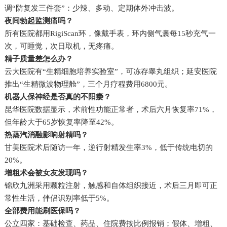
调“防复发三件套”：少辣、多动、定期体外冲击波。
夜间勃起监测痛吗？
所有医院都用RigiScan环，像戴手表，环内侧气囊每15秒充气一
次，可睡觉，次日取机，无疼痛。
精子质量差怎么办？
云大医院有“生精细胞培养实验室”，可冻存睾丸组织；延安医院
推出“生精微波物理舱”，三个月疗程费用6800元。
机器人保神经是否真的不阳痿？
昆华医院数据显示，术前性功能正常者，术后六月恢复率71%，
但年龄大于65岁恢复率降至42%。
热蒸汽消融影响射精吗？
甘美医院术后随访一年，逆行射精发生率3%，低于传统电切的
20%。
增粗术会被女友发现吗？
锦欣九洲采用颗粒注射，触感和自体组织接近，术后三月即可正
常性生活，伴侣识别率低于5%。
全部费用能刷医保吗？
公立四家：基础检查、药品、住院费按比例报销；假体、增粗、