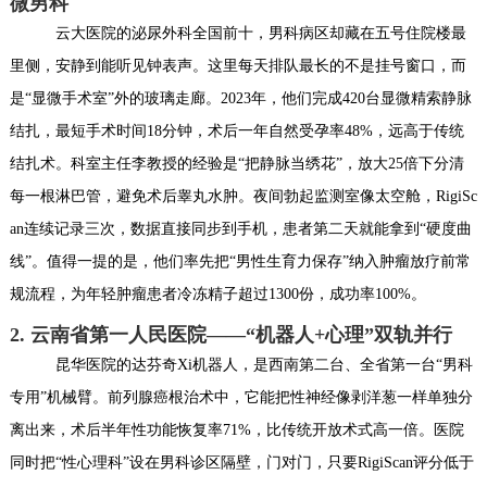
微男科
云大医院的泌尿外科全国前十，男科病区却藏在五号住院楼最
里侧，安静到能听见钟表声。这里每天排队最长的不是挂号窗口，而
是“显微手术室”外的玻璃走廊。2023年，他们完成420台显微精索静脉
结扎，最短手术时间18分钟，术后一年自然受孕率48%，远高于传统
结扎术。科室主任李教授的经验是“把静脉当绣花”，放大25倍下分清
每一根淋巴管，避免术后睾丸水肿。夜间勃起监测室像太空舱，RigiSc
an连续记录三次，数据直接同步到手机，患者第二天就能拿到“硬度曲
线”。值得一提的是，他们率先把“男性生育力保存”纳入肿瘤放疗前常
规流程，为年轻肿瘤患者冷冻精子超过1300份，成功率100%。
2. 云南省第一人民医院——“机器人+心理”双轨并行
昆华医院的达芬奇Xi机器人，是西南第二台、全省第一台“男科
专用”机械臂。前列腺癌根治术中，它能把性神经像剥洋葱一样单独分
离出来，术后半年性功能恢复率71%，比传统开放术式高一倍。医院
同时把“性心理科”设在男科诊区隔壁，门对门，只要RigiScan评分低于