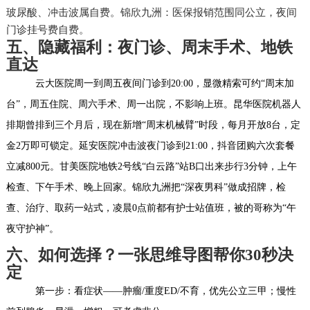
玻尿酸、冲击波属自费。锦欣九洲：医保报销范围同公立，夜间
门诊挂号费自费。
五、隐藏福利：夜门诊、周末手术、地铁
直达
云大医院周一到周五夜间门诊到20:00，显微精索可约“周末加
台”，周五住院、周六手术、周一出院，不影响上班。昆华医院机器人
排期曾排到三个月后，现在新增“周末机械臂”时段，每月开放8台，定
金2万即可锁定。延安医院冲击波夜门诊到21:00，抖音团购六次套餐
立减800元。甘美医院地铁2号线“白云路”站B口出来步行3分钟，上午
检查、下午手术、晚上回家。锦欣九洲把“深夜男科”做成招牌，检
查、治疗、取药一站式，凌晨0点前都有护士站值班，被的哥称为“午
夜守护神”。
六、如何选择？一张思维导图帮你30秒决
定
第一步：看症状——肿瘤/重度ED/不育，优先公立三甲；慢性