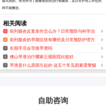
能马虎的。而另外为了能够更好的治疗精囊炎，其日常护理工作也同
样不能懈怠。
相关阅读
前列腺炎反复发作怎么办？日常预防与科学治
1
疗方法全解析
前列腺炎的早期症状有哪些及日常预防护理方
2
法详解
长期手淫会导致早泄吗
3
佛山早泄治疗哪家正规医院比较好
4
早泄是什么原因引起的 这五个常见因素需警惕
5
自助咨询