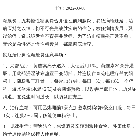
时间：2022-03-08
精囊炎，尤其慢性精囊炎合并慢性前列腺炎，易致病程迁延，治
病应持之以恒，切不可丧失战胜疾病的信心，放任病情发展，延
误治疗，造成继发性不育等并发症。为了防止精囊炎迁延不愈，
无论是急性还是慢性精囊炎，都应彻底治疗。
彻底治疗男性精囊炎注意事项：
1、局部治疗：黄连素离子透入，大便后用1％。黄连素20毫升灌
肠，用此药浸湿纱布垫置于会阴部，并连接在直流电理疗器的阳
极上，阴极敷于耻骨上，每次20分钟，每日一次，每10次一个疗
程。温水坐浴(水温42℃)及会阴部热敷，以改善局部血运，助炎症
消退。避免坐时间过长，以防盆腔充血。
2、治疗血精：可用乙烯雌酚1毫克加激素类药物5毫克口服，每日
3次，连服2～3周，多能使血精停止。
3、规律生活：劳逸结合，忌烟酒及辛辣刺激性食物。卧床休息，
给予通便药物保持大便通畅。