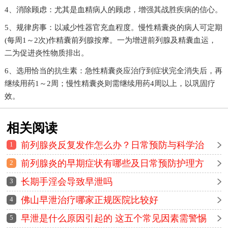
4、消除顾虑：尤其是血精病人的顾虑，增强其战胜疾病的信心。
5、规律房事：以减少性器官充血程度。慢性精囊炎的病人可定期
(每周1～2次)作精囊前列腺按摩。一为增进前列腺及精囊血运，
二为促进炎性物质排出。
6、选用恰当的抗生素：急性精囊炎应治疗到症状完全消失后，再
继续用药1～2周；慢性精囊炎则需继续用药4周以上，以巩固疗
效。
相关阅读
前列腺炎反复发作怎么办？日常预防与科学治
1
疗方法全解析
前列腺炎的早期症状有哪些及日常预防护理方
2
法详解
长期手淫会导致早泄吗
3
佛山早泄治疗哪家正规医院比较好
4
早泄是什么原因引起的 这五个常见因素需警惕
5