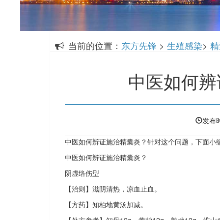
当前的位置：
东方先锋
>
生殖感染
>
精
中医如何辨
发布时
中医如何辨证施治精囊炎？针对这个问题，下面小
中医如何辨证施治精囊炎？
阴虚络伤型
【治则】滋阴清热，凉血止血。
【方药】知柏地黄汤加减。
【处方参考】知母12g，黄柏12g，熟地12g，淮山1