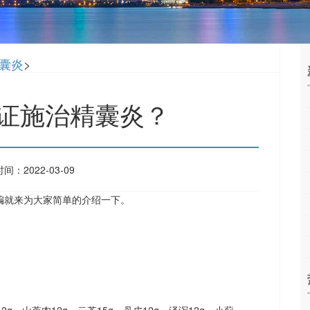
囊炎
>
证施治精囊炎？
间：2022-03-09
编就来为大家简单的介绍一下。
2g，山萸肉12g，云苓15g，丹皮12g，泽泻12g，小蓟