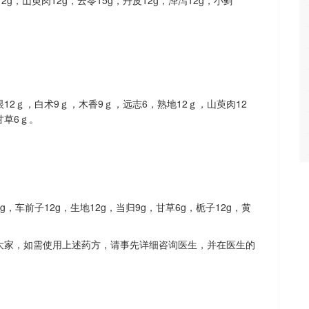
眼12ｇ，白术9ｇ，木香9ｇ，远志6，熟地12ｇ，山萸肉12
甘草6ｇ。
g，车前子12g，生地12g，当归9g，甘草6g，栀子12g，黄
大家，如需使用上述药方，请事先详细咨询医生，并在医生的