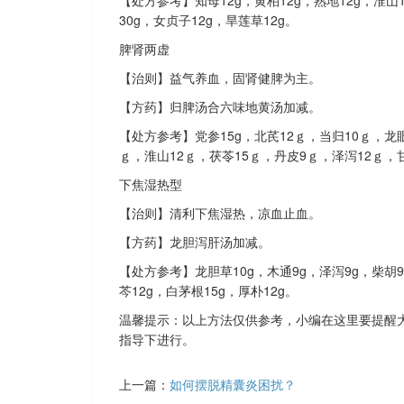
30g，女贞子12g，旱莲草12g。
脾肾两虚
【治则】益气养血，固肾健脾为主。
【方药】归脾汤合六味地黄汤加减。
【处方参考】党参15g，北芪12ｇ，当归10ｇ，龙
ｇ，淮山12ｇ，茯苓15ｇ，丹皮9ｇ，泽泻12ｇ，
下焦湿热型
【治则】清利下焦湿热，凉血止血。
【方药】龙胆泻肝汤加减。
【处方参考】龙胆草10g，木通9g，泽泻9g，柴胡9
芩12g，白茅根15g，厚朴12g。
温馨提示：以上方法仅供参考，小编在这里要提醒
指导下进行。
上一篇：
如何摆脱精囊炎困扰？